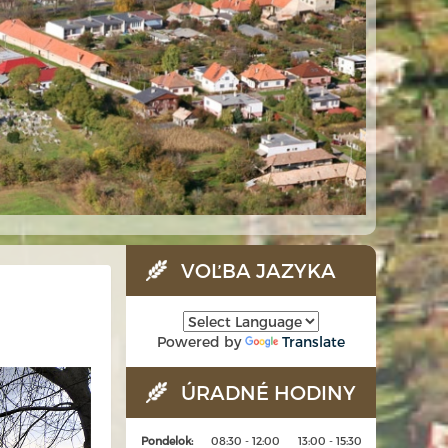
VOĽBA JAZYKA
Powered by
Translate
ÚRADNÉ HODINY
Pondelok:
08:30 - 12:00
13:00 - 15:30