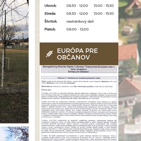
Utorok:
08:30 - 12:00
13:00 - 15:30
Streda:
08:30 - 12:00
13:00 - 15:30
Štvrtok:
nestránkový deň
Piatok:
08:00 - 12:00
EURÓPA PRE
OBČANOV