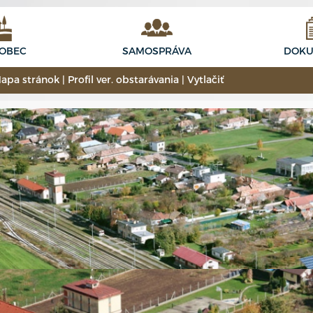
 OBEC
SAMOSPRÁVA
DOKU
apa stránok
|
Profil ver. obstarávania
|
Vytlačiť