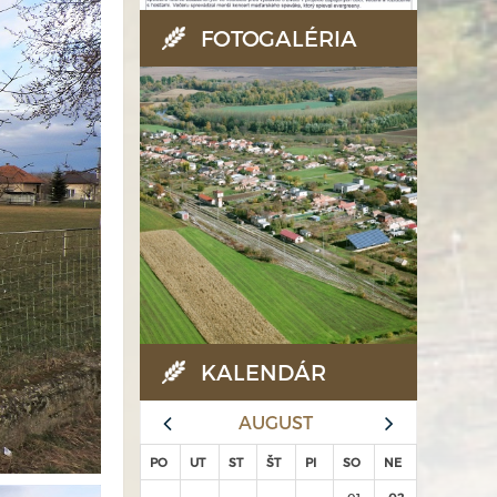
FOTOGALÉRIA
KALENDÁR
AUGUST
PO
UT
ST
ŠT
PI
SO
NE