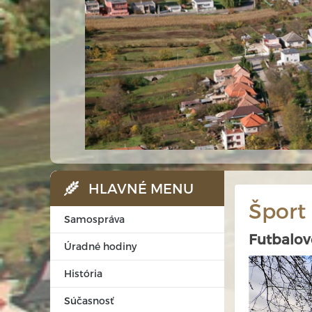
HLAVNÉ MENU
Šport
Samospráva
Futbalové
Úradné hodiny
História
Súčasnosť