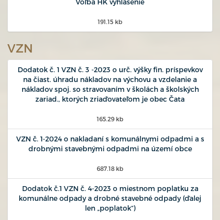
Voľba HK vyhlásenie
191.15 kb
VZN
Dodatok č. 1 VZN č. 3 -2023 o urč. výšky fin. príspevkov
na čiast. úhradu nákladov na výchovu a vzdelanie a
nákladov spoj. so stravovaním v školách a školských
zariad., ktorých zriaďovateľom je obec Čata
165.29 kb
VZN č. 1-2024 o nakladaní s komunálnymi odpadmi a s
drobnými stavebnými odpadmi na území obce
687.18 kb
Dodatok č.1 VZN č. 4-2023 o miestnom poplatku za
komunálne odpady a drobné stavebné odpady (ďalej
len „poplatok“)