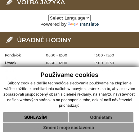
VOĽBA JAZYKA
Powered by
Translate
ÚRADNÉ HODINY
Pondelok:
08:30 - 12:00
13:00 - 15:30
Utorok:
08:30 - 12:00
13:00 - 15:30
Streda:
08:30 - 12:00
13:00 - 15:30
Používame cookies
Štvrtok:
nestránkový deň
Súbory cookie a ďalšie technológie sledovania používame na zlepšenie
Piatok:
08:00 - 12:00
vášho zážitku z prehliadania našich webových stránok, na to, aby sme vám
zobrazovali prispôsobený obsah a cielené reklamy, na analýzu návštevnosti
našich webových stránok a na pochopenie toho, odkiaľ naši návštevníci
EURÓPA PRE OBČANOV
prichádzajú.
SÚHLASÍM
Odmietam
Zmeniť moje nastavenia