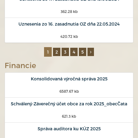
362.28 kb
Uznesenia zo 16. zasadnutia OZ dňa 22.05.2024
420.72 kb
1
2
3
4
5
Financie
Konsolidovaná výročná správa 2025
6587.67 kb
Schválený-Záverečný účet obce za rok 2025_obecČata
621.3 kb
Správa audítora ku KÚZ 2025