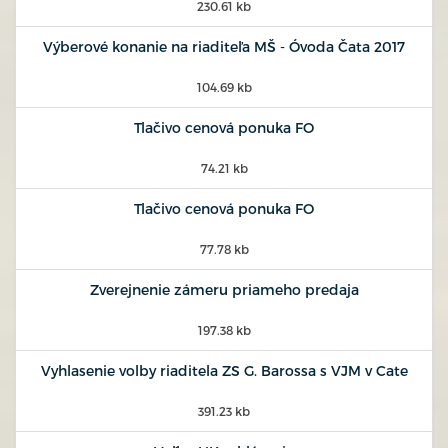
230.61 kb
Výberové konanie na riaditeľa MŠ - Óvoda Čata 2017
104.69 kb
Tlačivo cenová ponuka FO
74.21 kb
Tlačivo cenová ponuka FO
77.78 kb
Zverejnenie zámeru priameho predaja
197.38 kb
Vyhlasenie volby riaditela ZS G. Barossa s VJM v Cate
391.23 kb