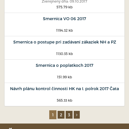
Zverejnený dňa: 09.10.2017
575.79 kb
Smernica VO 06 2017
1194.32 kb
Smernica o postupe pri zadávaní zákaziek NH a PZ
1130.35 kb
Smernica o poplatkoch 2017
151.99 kb
Návrh plánu kontrol činnosti HK na I. polrok 2017 Čata
565.33 kb
1
2
3