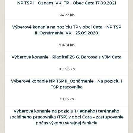
NP TSP II_Oznam_VK_TP - Obec Čata 17.09.2021
314.22 kb
Výberové konanie na pozíciu TP v obci Čata - NP TSP
II_Oznámenie_VK - 23.09.2020
304.81 kb
Výberové konanie - Riaditeľ ZŠ G. Barossa s VJM Čata
105.96 kb
Výberové konanie NP TSP II_Oznámenie - Na pozíciu 1
TSP pracovníka
311.16 kb
Výberové konanie na pozíciu 1 (jedného) terénneho
sociálneho pracovníka (TSP) v obci Čata – zastupovanie
počas výkonu verejnej funkcie