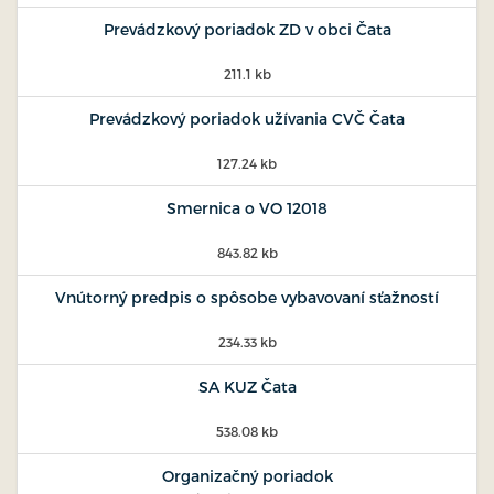
Prevádzkový poriadok ZD v obci Čata
211.1 kb
Prevádzkový poriadok užívania CVČ Čata
127.24 kb
Smernica o VO 12018
843.82 kb
Vnútorný predpis o spôsobe vybavovaní sťažností
234.33 kb
SA KUZ Čata
538.08 kb
Organizačný poriadok