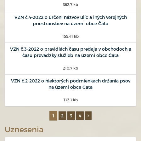
362.7 kb
VZN č.4-2022 o určeni názvov ulíc a iných verejných
priestranstiev na území obce Čata
155.41 kb
VZN č.3-2022 o pravidlách času predaja v obchodoch a
času prevádzky služieb na území obce Čata
210.7 kb
VZN č.2-2022 o niektorých podmienkach držania psov
na území obce Čata
132.3 kb
1
2
3
4
Uznesenia