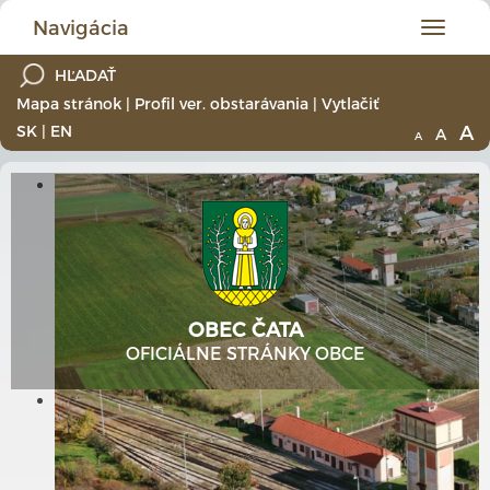
Navigácia
Hlavné
menu
Mapa stránok
|
Profil ver. obstarávania
|
Vytlačiť
A
SK
|
EN
A
A
OBEC ČATA
OFICIÁLNE STRÁNKY OBCE