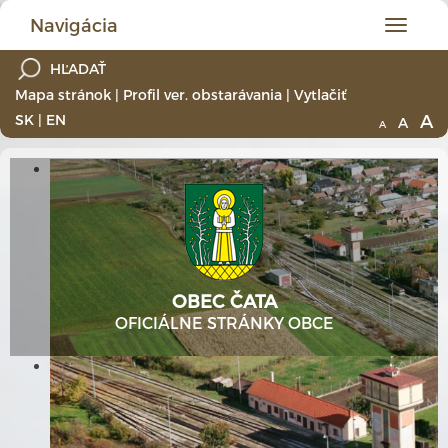
Navigácia
Hlavné
menu
Mapa stránok
|
Profil ver. obstarávania
|
Vytlačiť
A
SK
|
EN
A
A
OBEC ČATA
OFICIÁLNE STRÁNKY OBCE