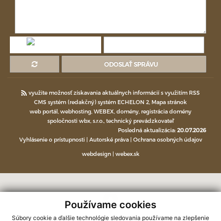
ODOSLAŤ SPRÁVU
využite možnosť získavania aktuálnych informácií s využitím RSS
CMS systém (redakčný) systém ECHELON 2,
Mapa stránok
web portál
,
webhosting
,
WEBEX
,
domény
,
registrácia domény
spoločnosti wbx, s.r.o.
,
technický prevádzkovateľ
Posledná aktualizácia:
20.07.2026
Vyhlásenie o prístupnosti
|
Autorské práva
|
Ochrana osobných údajov
webdesign
|
webex.sk
Používame cookies
Súbory cookie a ďalšie technológie sledovania používame na zlepšenie