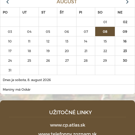
AUGUST
PO
UT
ST
ŠT
PI
SO
NE
01
02
03
04
05
06
07
08
09
10
11
12
13
14
15
16
17
18
19
20
21
22
23
24
25
26
27
28
29
30
31
Dnes je sobota, 8. august 2026
Meniny má Oskár
UŽITOČNÉ LINKY
www.cp.atlas.sk
www.telefonny.zoznam.sk