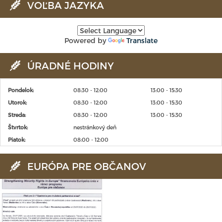
VOĽBA JAZYKA
Powered by
Translate
ÚRADNÉ HODINY
Pondelok:
08:30 - 12:00
13:00 - 15:30
Utorok:
08:30 - 12:00
13:00 - 15:30
Streda:
08:30 - 12:00
13:00 - 15:30
Štvrtok:
nestránkový deň
Piatok:
08:00 - 12:00
EURÓPA PRE OBČANOV