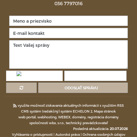
036 7797016
ODOSLAŤ SPRÁVU
využite možnosť získavania aktuálnych informácií s využitím RSS
CMS systém (redakčný) systém ECHELON 2,
Mapa stránok
web portál
,
webhosting
,
WEBEX
,
domény
,
registrácia domény
spoločnosti wbx, s.r.o.
,
technický prevádzkovateľ
Posledná aktualizácia:
20.07.2026
Vyhlásenie o prístupnosti
|
Autorské práva
|
Ochrana osobných údajov