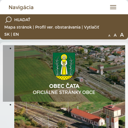
Navigácia
Hlavné
menu
Mapa stránok
|
Profil ver. obstarávania
|
Vytlačiť
A
SK
|
EN
A
A
OBEC ČATA
OFICIÁLNE STRÁNKY OBCE