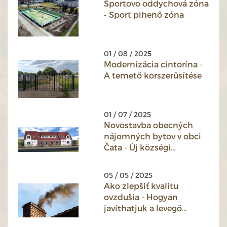
Športovo oddychová zóna
- Sport pihenő zóna
01 / 08 / 2025
Modernizácia cintorína -
A temető korszerűsítése
01 / 07 / 2025
Novostavba obecných
nájomných bytov v obci
Čata - Új községi
bérlakások építése Csata
községben
05 / 05 / 2025
Ako zlepšiť kvalitu
ovzdušia - Hogyan
javíthatjuk a levegő
minőségét