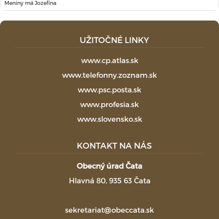
Meniny má Jozefína
UŽITOČNÉ LINKY
www.cp.atlas.sk
www.telefonny.zoznam.sk
www.psc.posta.sk
www.profesia.sk
www.slovensko.sk
KONTAKT NA NÁS
Obecný úrad Čata
Hlavná 80, 935 63 Čata
sekretariat@obeccata.sk