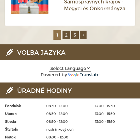
Samosprávnych krajov -
Megyei és Önkormányzati
választások 2022
1
2
3
VOĽBA JAZYKA
Powered by
Translate
ÚRADNÉ HODINY
Pondelok:
08:30 - 12:00
13:00 - 15:30
Utorok:
08:30 - 12:00
13:00 - 15:30
Streda:
08:30 - 12:00
13:00 - 15:30
Štvrtok:
nestránkový deň
Piatok:
08:00 - 12:00