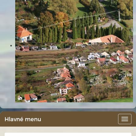
Hlavné menu
Hlav
men